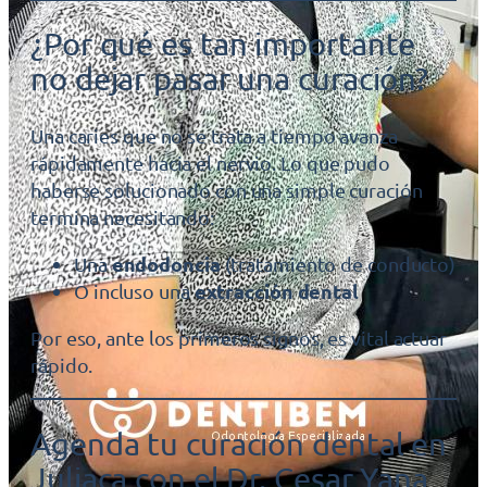
¿Por qué es tan importante
no dejar pasar una curación?
Una caries que no se trata a tiempo avanza
rápidamente hacia el nervio. Lo que pudo
haberse solucionado con una simple curación
termina necesitando:
endodoncia
Una
(tratamiento de conducto)
extracción dental
O incluso una
Por eso, ante los primeros signos, es vital actuar
rápido.
Agenda tu curación dental en
Juliaca con el Dr. Cesar Yana