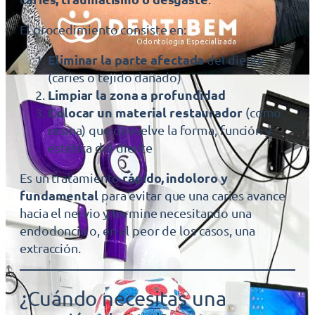
El procedimiento consiste en:
Eliminar la parte afectada
del diente
(caries o tejido dañado)
Limpiar la zona a profundidad
Colocar un material restaurador
(como
resina) que devuelve la forma, función y
estética del diente
rápido, indoloro y
Es un tratamiento
fundamental
para evitar que una caries avance
hacia el nervio y termine necesitando una
endodoncia o, en el peor de los casos, una
extracción.
¿Cuándo necesitas una