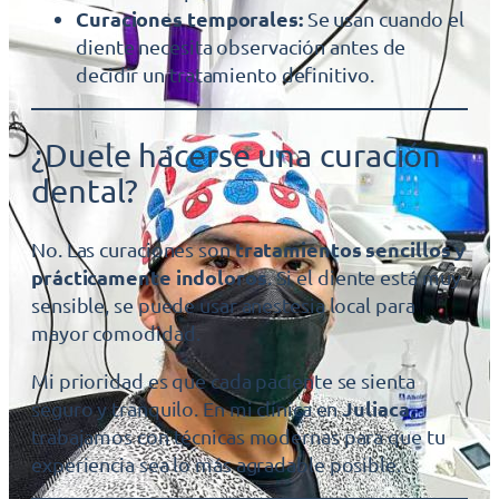
Curaciones temporales:
Se usan cuando el
diente necesita observación antes de
decidir un tratamiento definitivo.
¿Duele hacerse una curación
dental?
tratamientos sencillos y
No. Las curaciones son
prácticamente indoloros
. Si el diente está muy
sensible, se puede usar anestesia local para
mayor comodidad.
Mi prioridad es que cada paciente se sienta
Juliaca
seguro y tranquilo. En mi clínica en
,
trabajamos con técnicas modernas para que tu
experiencia sea lo más agradable posible.