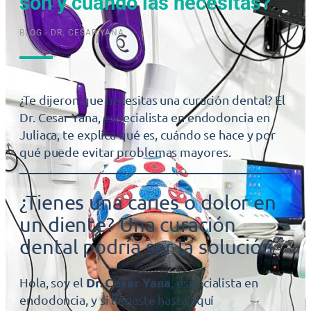
son y cuándo las necesitas?
BLOG - DR. CESAR YANA
¿Te dijeron que necesitas una curación dental? El
Dr. Cesar Yana, especialista en endodoncia en
Juliaca, te explica qué es, cuándo se hace y por
qué puede evitar problemas mayores.
¿Tienes una caries o dolor en
un diente? Una curación
dental podría ser la solución
Dr. Cesar Yana
Hola, soy el
, especialista en
endodoncia, y si llegaste hasta aquí