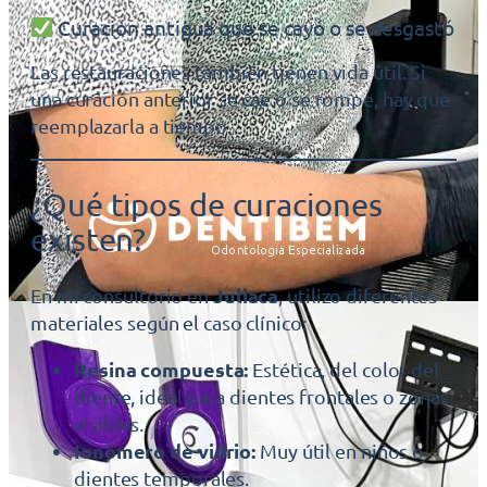
Curación antigua que se cayó o se desgastó
Las restauraciones también tienen vida útil. Si
una curación anterior se cae o se rompe, hay que
reemplazarla a tiempo.
¿Qué tipos de curaciones
existen?
Juliaca
En mi consultorio en
, utilizo diferentes
materiales según el caso clínico:
Resina compuesta:
Estética, del color del
diente, ideal para dientes frontales o zonas
visibles.
Ionómero de vidrio:
Muy útil en niños o
dientes temporales.