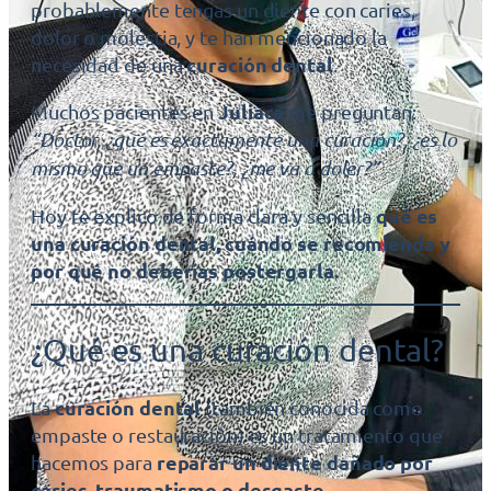
probablemente tengas un diente con caries,
dolor o molestia, y te han mencionado la
curación dental
necesidad de una
.
Juliaca
Muchos pacientes en
me preguntan:
“Doctor, ¿qué es exactamente una curación?, ¿es lo
mismo que un empaste?, ¿me va a doler?”
qué es
Hoy te explico de forma clara y sencilla
una curación dental, cuándo se recomienda y
por qué no deberías postergarla.
¿Qué es una curación dental?
curación dental
La
(también conocida como
empaste o restauración) es un tratamiento que
reparar un diente dañado por
hacemos para
caries, traumatismo o desgaste
.