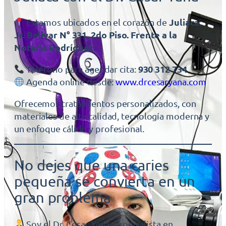
Juliaca
Estamos ubicados en el corazón de
:
Jr. Bolívar N° 331, 2do Piso. Frente a la
Notaría Rodríguez
930 312 734
Teléfono para agendar cita:
Agenda online desde:
www.drcesaryana.com
Ofrecemos tratamientos personalizados, con
materiales de alta calidad, tecnología moderna y
un enfoque cálido y profesional.
No dejes que una caries
pequeña se convierta en un
gran problema
Soy el Dr. Cesar Yana, especialista en