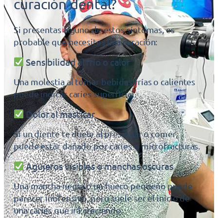
curación dental?
Si presentas alguno de estos síntomas, es
probable que necesites una curación:
Sensibilidad al frío o calor
Una molestia al tomar bebidas frías o calientes
puede indicar caries superficial.
Dolor al masticar
Si un diente te duele al presionar o comer,
puede estar dañado por caries o microfracturas.
Agujeros visibles o manchas oscuras
Una mancha negra o un hueco pequeño puede
parecer inofensivo, pero suele ser el inicio de
una caries que irá creciendo.