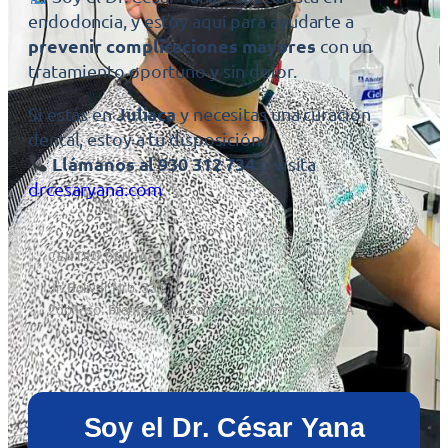
endodoncia, y estoy aquí para ayudarte a
prevenir complicaciones mayores
con un
tratamiento oportuno y sin dolor.
Juliaca
Si estás en
y necesitas una curación
dental, estoy a tu disposición.
Llámanos al 930 312 734
o visita
drcesaryana.com
CENTRO DENTAL
Jr. Bolivar Nro. 331
2do Piso. Frente a la notaría Rodriguez – JULIACA
Soy el Dr. César Yana