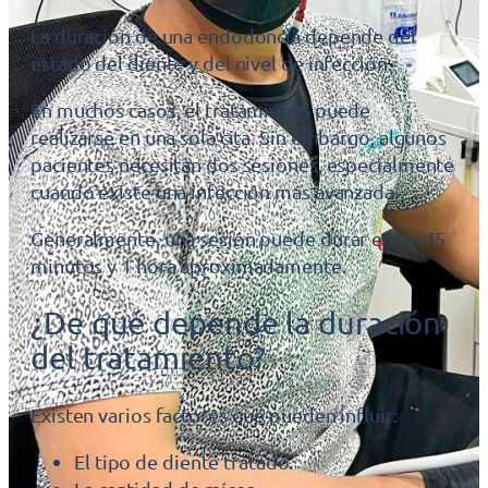
La duración de una endodoncia depende del
estado del diente y del nivel de infección.
En muchos casos, el tratamiento puede
realizarse en una sola cita. Sin embargo, algunos
pacientes necesitan dos sesiones, especialmente
cuando existe una infección más avanzada.
Generalmente, una sesión puede durar entre 45
minutos y 1 hora aproximadamente.
¿De qué depende la duración
del tratamiento?
Existen varios factores que pueden influir:
El tipo de diente tratado.