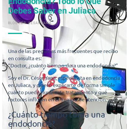
Endodoncia? Todo lo Que
Debes Saber en Juliaca
BLOG - DR. CESAR YANA
Una de las preguntas más frecuentes que recibo
en consulta es:
“Doctor, ¿cuánto tiempo dura una endodoncia?”
Soy el Dr. César Yana, especialista en endodoncia
en Juliaca, y quiero explicarte de forma simple
cuánto puede durar este tratamiento y qué
factores influyen en el tiempo de atención.
¿Cuánto tiempo toma una
endodoncia?