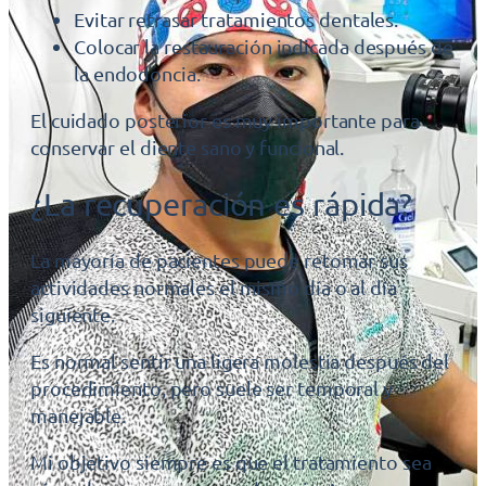
Evitar retrasar tratamientos dentales.
Colocar la restauración indicada después de
la endodoncia.
El cuidado posterior es muy importante para
conservar el diente sano y funcional.
¿La recuperación es rápida?
La mayoría de pacientes puede retomar sus
actividades normales el mismo día o al día
siguiente.
Es normal sentir una ligera molestia después del
procedimiento, pero suele ser temporal y
manejable.
Mi objetivo siempre es que el tratamiento sea