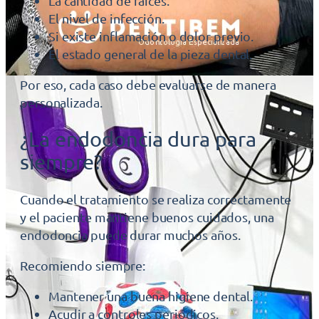
La cantidad de raíces.
El nivel de infección.
Si existe inflamación o dolor previo.
El estado general de la pieza dental.
Por eso, cada caso debe evaluarse de manera
personalizada.
¿La endodoncia dura para
siempre?
Cuando el tratamiento se realiza correctamente
y el paciente mantiene buenos cuidados, una
endodoncia puede durar muchos años.
Recomiendo siempre:
Mantener una buena higiene dental.
Acudir a controles periódicos.