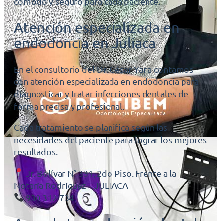
cómodo y seguro para cada paciente.
Atención especializada en
endodoncia en Juliaca
En el consultorio del Dr. César Yana contamos
con atención especializada en endodoncia para
diagnosticar y tratar infecciones dentales de
forma precisa y profesional.
Cada tratamiento se planifica según las
necesidades del paciente para lograr los mejores
resultados.
Jr. Bolívar N° 331, 2do Piso. Frente a la
Notaría Rodríguez – JULIACA
930 312 734