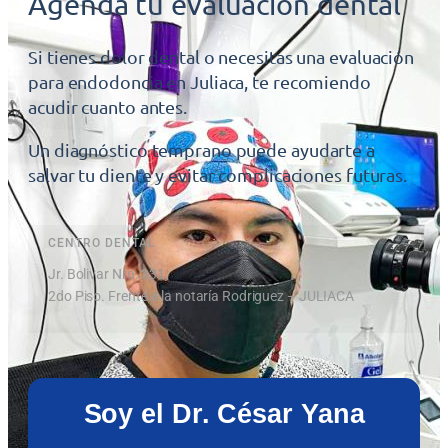
Agenda tu evaluación dental
Si tienes dolor dental o necesitas una evaluación
para endodoncia en Juliaca, te recomiendo
acudir cuanto antes.
Un diagnóstico temprano puede ayudarte a
salvar tu diente y evitar complicaciones futuras.
CENTRO DENTAL
Jr. Bolivar Nro. 331
2do Piso. Frente a la notaría Rodriguez – JULIACA
Soy el Dr. César Yana