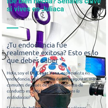
fue bien hecha? Señales clave
si vives en Juliaca
BLOG - DR. CESAR YANA
¿Tu endodoncia fue
realmente exitosa? Esto es lo
que debes saber
Dr. Cesar Yana
Hola, soy el
, especialista en
endodoncia, y sé que una de las preguntas más
comunes después de un tratamiento de
conducto es:
¿Me habrán hecho bien la
endodoncia?
Juliaca
Si vives en
o alrededores y tienes