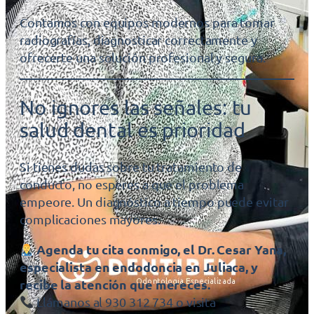
Contamos con equipos modernos para tomar
radiografías, diagnosticar correctamente y
ofrecerte una solución profesional y segura.
No ignores las señales: tu
salud dental es prioridad
Si tienes dudas sobre tu tratamiento de
conducto, no esperes a que el problema
empeore. Un diagnóstico a tiempo puede evitar
complicaciones mayores.
Agenda tu cita conmigo, el Dr. Cesar Yana,
especialista en endodoncia en Juliaca, y
recibe la atención que mereces.
Llámanos al 930 312 734 o visita