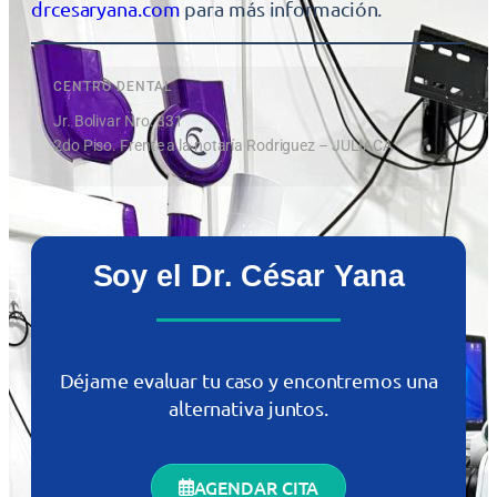
drcesaryana.com
para más información.
CENTRO DENTAL
Jr. Bolivar Nro. 331
2do Piso. Frente a la notaría Rodriguez – JULIACA
Soy el Dr. César Yana
Déjame evaluar tu caso y encontremos una
alternativa juntos.
AGENDAR CITA