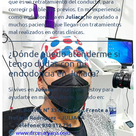
que es un retratamiento del conducto, para
corregir problemas previos. En mi experiencia
Juliaca
como endodoncista en
, he ayudado a
muchos pacientes que llegan con tratamientos
mal realizados en otras clínicas.
¿Dónde puedo atenderme si
tengo dudas con mi
endodoncia en Juliaca?
Juliaca
Si vives en
o estás cerca, estoy para
ayudarte en mi consultorio, ubicado en:
Jr. Bolívar N° 331, 2do Piso. Frente a la
Notaría Rodríguez – JULIACA
Teléfono: 930 312 734
www.drcesaryana.com