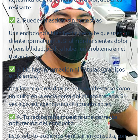
revisarte.
2. Puedes masticar sin molestias
Una endodoncia bien hecha permite que uses tu
diente normalmente. Si al morder sientes dolor
o sensibilidad, podría haber un problema en el
tratamiento.
3. No hay inflamación ni fístulas (granitos
en la encía)
Una infección residual puede manifestarse como
un bulto en la encía cerca del diente tratado. Si
ves algo así, agenda una cita cuanto antes.
4. Tu radiografía muestra una correcta
obturación del conducto
Esto solo lo podemos verificar en consulta, con