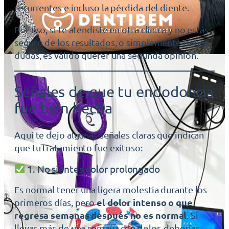
recurrentes e incluso la pérdida del diente.
Por eso, si te atendiste en otra clínica y no estás
seguro de los resultados, o simplemente tienes
dudas, es válido querer una segunda opinión.
Señales de que tu endodoncia
fue bien hecha
Aquí te dejo algunas señales claras que indican
que tu tratamiento fue exitoso:
1. No sientes dolor prolongado
Es normal tener una ligera molestia durante los
el dolor intenso o que
primeros días, pero
regresa semanas después no es normal
. Si
llevas más de una semana con dolor, deberías