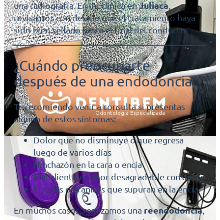
Juliaca
una radiografía. En mi clínica en
,
revisamos con detalle que el tratamiento haya
sido bien sellado hasta el final del conducto.
¿Cuándo preocuparte
después de una endodoncia?
Te recomiendo venir a consulta si presentas
alguno de estos síntomas:
Dolor que no disminuye o que regresa
luego de varios días
Hinchazón en la cara o encía
Mal aliento o sabor desagradable constante
Fístulas o granitos que supuran en la encía
reendodoncia
En muchos casos, realizamos una
,