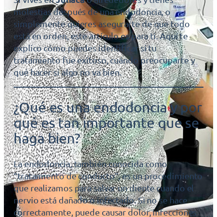
molestias después de una endodoncia, o
simplemente quieres asegurarte de que todo
está en orden, este artículo es para ti. Aquí te
explico cómo puedes identificar si tu
tratamiento fue exitoso, cuándo preocuparte y
qué hacer si algo no va bien.
¿Qué es una endodoncia y por
qué es tan importante que se
haga bien?
La endodoncia, también conocida como
“tratamiento de conducto”, es un procedimiento
que realizamos para salvar un diente cuando el
nervio está dañado o infectado. Si no se hace
correctamente, puede causar dolor, infecciones